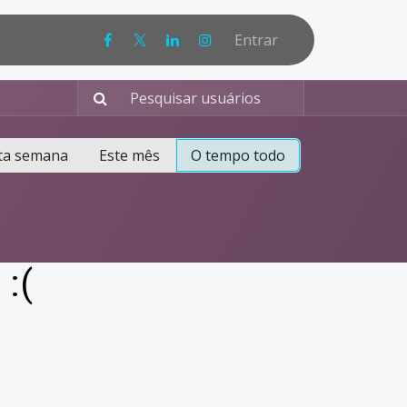
Entrar
ta semana
Este mês
O tempo todo
:(