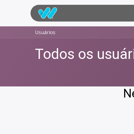
Pular para o conteúdo
Portal do Cliente
Projetos
Usuários
Todos os usuár
N